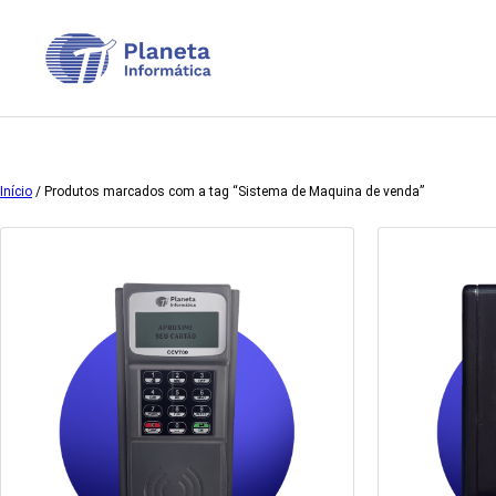
Pular
para
o
conteúdo
Início
/ Produtos marcados com a tag “Sistema de Maquina de venda”