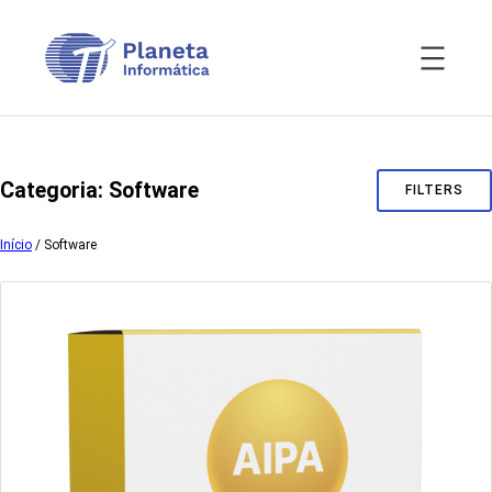
Pular
para
o
conteúdo
Categoria:
Software
FILTERS
Início
/ Software