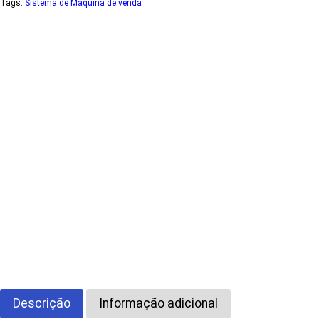
Tags:
Sistema de Maquina de venda
e
r
n
a
t
i
v
e
:
Descrição
Informação adicional