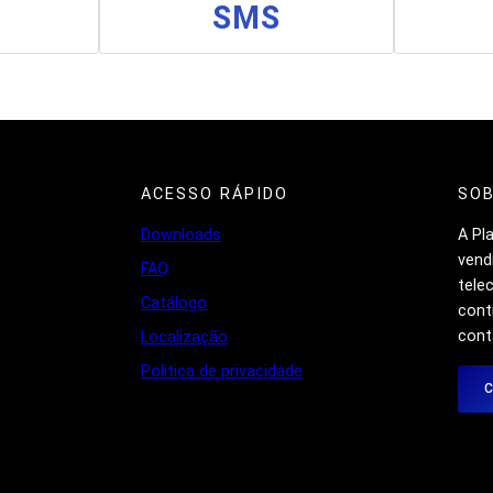
SMS
ACESSO RÁPIDO
SO
Downloads
A Pl
vend
FAQ
tele
Catálogo
cont
cont
Localização
Politica de privacidade