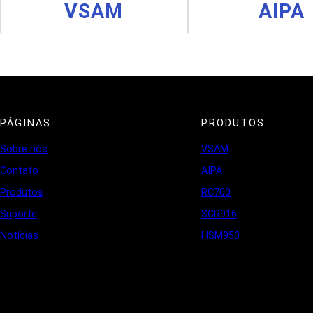
VSAM
AIPA
PÁGINAS
PRODUTOS
Sobre nós
VSAM
Contato
AIPA
Produtos
RC700
Suporte
SCR916
Notícias
HSM950