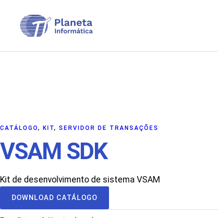
Pular
para
o
conteúdo
CATÁLOGO
, 
KIT
, 
SERVIDOR DE TRANSAÇÕES
VSAM SDK
Kit de desenvolvimento de sistema VSAM
A
DOWNLOAD CATÁLOGO
l
t