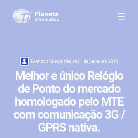
Pular
para
o
conteúdo
Brendon Cruz
posted on
11 de junho de 2013
Melhor e único Relógio
de Ponto do mercado
homologado pelo MTE
com comunicação 3G /
GPRS nativa.